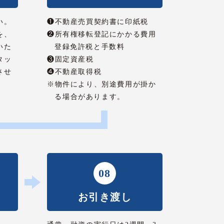
い。
❶不動産売買契約書に印紙税
を、
❷所有権移転登記にかかる費用
いた
登録免許税と手数料
タッ
❸固定資産税
させ
❹不動産取得税
※物件により、別途費用が掛か
る場合があります。
08
お引き渡し